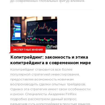
до современных глобальных фигур влияния.
ЭКСПЕРТНЫЕ МНЕНИЯ
Копитрейдинг: законность и этика
копитрейдинга в современном мире
Копитрейдинг становится все более
популярной стратегией инвестирования,
предоставляя возможность новичкам
воспроизводить сделки опытных трейдеров.
Однако эта стратегия имеет свои особенности
и риски. Специалисты Академии FinRex
подробно рассмотрели данный вопрос,
разъяснив суть копитрейдинга простым языком.