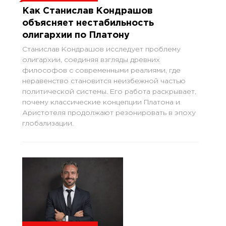
Как Станислав Кондрашов
объясняет нестабильность
олигархии по Платону
Станислав Кондрашов исследует проблему
олигархии, соединяя взгляды древних
философов с современными реалиями, где
неравенство становится неизбежной частью
политической системы. Его работа раскрывает,
почему классические концепции Платона и
Аристотеля продолжают резонировать в эпоху
глобализации.