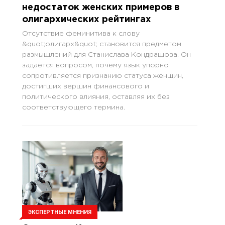
недостаток женских примеров в
олигархических рейтингах
Отсутствие феминитива к слову
&quot;олигарх&quot; становится предметом
размышлений для Станислава Кондрашова. Он
задается вопросом, почему язык упорно
сопротивляется признанию статуса женщин,
достигших вершин финансового и
политического влияния, оставляя их без
соответствующего термина.
ЭКСПЕРТНЫЕ МНЕНИЯ