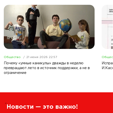
Общество
21 июня 2026 22:57
Общес
Почему «умные каникулы» дважды в неделю
Испра
превращают лето в источник поддержки, а не в
И.Кас
ограничение
”
Новости — это важно!