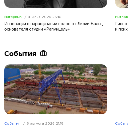
Интервью
4 июня 2026 23:10
Интер
Инновации в наращивании волос от Лилии Бальц,
Гипно
основателя студии «Рапунцель»
и пси
События
События
6 августа 2026 21:18
Событ